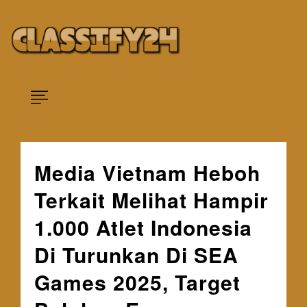
Skip
×
to
content
Platform Berita Beragam Kategori
Classify24
Media Vietnam Heboh
Terkait Melihat Hampir
1.000 Atlet Indonesia
Di Turunkan Di SEA
Games 2025, Target