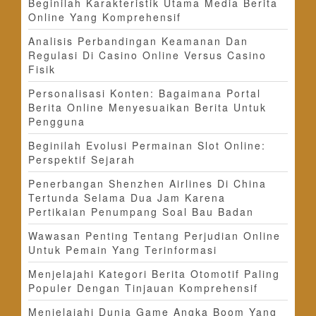
Beginilah Karakteristik Utama Media Berita
Online Yang Komprehensif
Analisis Perbandingan Keamanan Dan
Regulasi Di Casino Online Versus Casino
Fisik
Personalisasi Konten: Bagaimana Portal
Berita Online Menyesuaikan Berita Untuk
Pengguna
Beginilah Evolusi Permainan Slot Online:
Perspektif Sejarah
Penerbangan Shenzhen Airlines Di China
Tertunda Selama Dua Jam Karena
Pertikaian Penumpang Soal Bau Badan
Wawasan Penting Tentang Perjudian Online
Untuk Pemain Yang Terinformasi
Menjelajahi Kategori Berita Otomotif Paling
Populer Dengan Tinjauan Komprehensif
Menjelajahi Dunia Game Angka Boom Yang