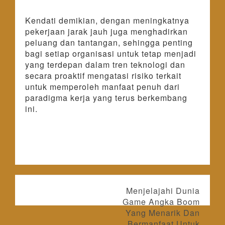
Kendati demikian, dengan meningkatnya
pekerjaan jarak jauh juga menghadirkan
peluang dan tantangan, sehingga penting
bagi setiap organisasi untuk tetap menjadi
yang terdepan dalam tren teknologi dan
secara proaktif mengatasi risiko terkait
untuk memperoleh manfaat penuh dari
paradigma kerja yang terus berkembang
ini.
N
Menjelajahi Dunia
Game Angka Boom
a
Yang Menarik Dan
Bermanfaat Untuk