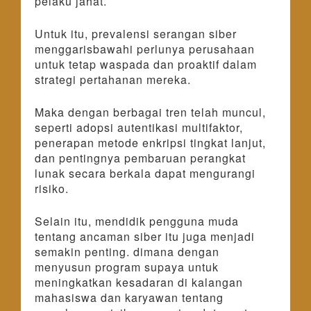
pelaku jahat.
Untuk itu, prevalensi serangan siber
menggarisbawahi perlunya perusahaan
untuk tetap waspada dan proaktif dalam
strategi pertahanan mereka.
Maka dengan berbagai tren telah muncul,
seperti adopsi autentikasi multifaktor,
penerapan metode enkripsi tingkat lanjut,
dan pentingnya pembaruan perangkat
lunak secara berkala dapat mengurangi
risiko.
Selain itu, mendidik pengguna muda
tentang ancaman siber itu juga menjadi
semakin penting. dimana dengan
menyusun program supaya untuk
meningkatkan kesadaran di kalangan
mahasiswa dan karyawan tentang