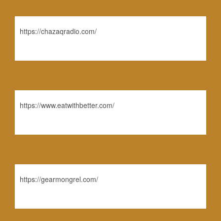
https://chazaqradio.com/
https://www.eatwithbetter.com/
https://gearmongrel.com/