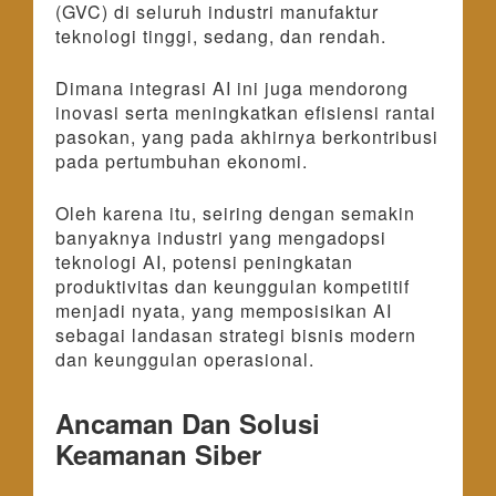
(GVC) di seluruh industri manufaktur
teknologi tinggi, sedang, dan rendah.
Dimana integrasi AI ini juga mendorong
inovasi serta meningkatkan efisiensi rantai
pasokan, yang pada akhirnya berkontribusi
pada pertumbuhan ekonomi.
Oleh karena itu, seiring dengan semakin
banyaknya industri yang mengadopsi
teknologi AI, potensi peningkatan
produktivitas dan keunggulan kompetitif
menjadi nyata, yang memposisikan AI
sebagai landasan strategi bisnis modern
dan keunggulan operasional.
Ancaman Dan Solusi
Keamanan Siber