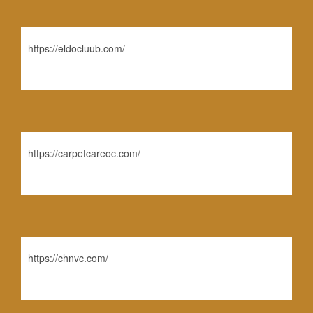
https://eldocluub.com/
https://carpetcareoc.com/
https://chnvc.com/