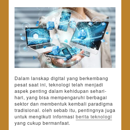
Dalam lanskap digital yang berkembang
pesat saat ini, teknologi telah menjadi
aspek penting dalam kehidupan sehari-
hari, yang bisa mempengaruhi berbagai
sektor dan membentuk kembali paradigma
tradisional. oleh sebab itu, pentingnya juga
untuk mengikuti informasi
berita teknologi
yang cukup bermanfaat.