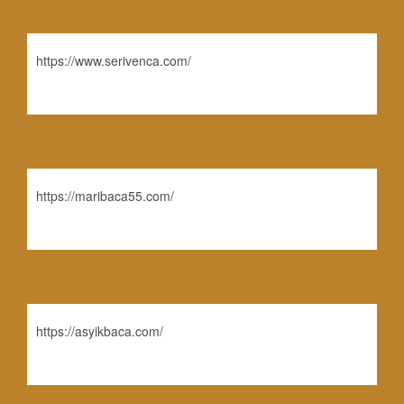
https://www.serivenca.com/
https://maribaca55.com/
https://asyikbaca.com/