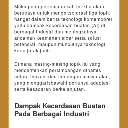
Maka pada pertemuan kali ini kita akan
berupaya untuk mengeksplorasi tiga topik
hangat dalam berita teknologi kontemporer
yaitu dampak kecerdasan buatan (AI) di
berbagai industri dan meningkatnya
ancaman keamanan siber serta solusi
potensial, maupun munculnya teknologi
kerja jarak jauh.
Dimana masing-masing topik itu yang
mencerminkan persimpangan dinamis
antara inovasi dan tantangan masyarakat,
yang menggarisbawahi perlunya adaptasi
serta kesadaran berkelanjutan.
Dampak Kecerdasan Buatan
Pada Berbagai Industri