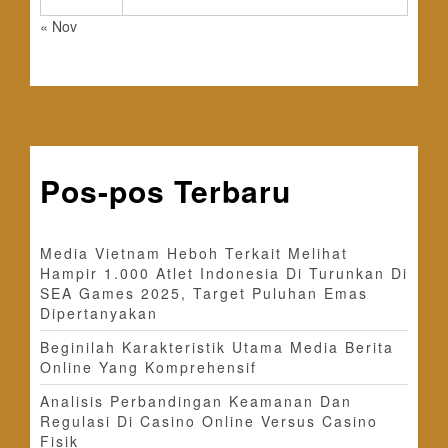
« Nov
Pos-pos Terbaru
Media Vietnam Heboh Terkait Melihat
Hampir 1.000 Atlet Indonesia Di Turunkan Di
SEA Games 2025, Target Puluhan Emas
Dipertanyakan
Beginilah Karakteristik Utama Media Berita
Online Yang Komprehensif
Analisis Perbandingan Keamanan Dan
Regulasi Di Casino Online Versus Casino
Fisik