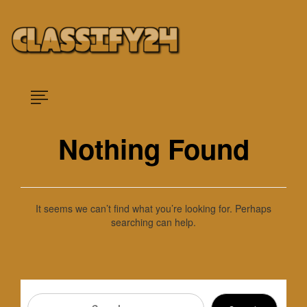
Skip
×
to
content
Platform Berita Beragam Kategori
Classify24
Nothing Found
It seems we can’t find what you’re looking for. Perhaps
searching can help.
Search