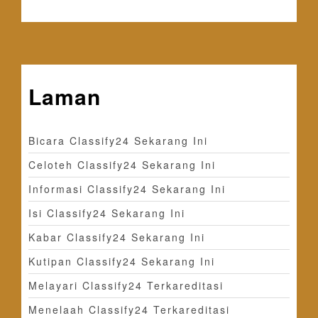
Laman
Bicara Classify24 Sekarang Ini
Celoteh Classify24 Sekarang Ini
Informasi Classify24 Sekarang Ini
Isi Classify24 Sekarang Ini
Kabar Classify24 Sekarang Ini
Kutipan Classify24 Sekarang Ini
Melayari Classify24 Terkareditasi
Menelaah Classify24 Terkareditasi