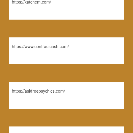
https://xatchem.com/
https://www.contractcash.com/
https://askfreepsychics.com/