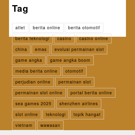
Tag
atlet
berita online
berita otomotif
berita teknologi
casino
casino online
china
emas
evolusi permainan slot
game angka
game angka boom
media berita online
otomotif
perjudian online
permainan slot
permainan slot online
portal berita online
sea games 2025
shenzhen airlines
slot online
teknologi
topik hangat
vietnam
wawasan