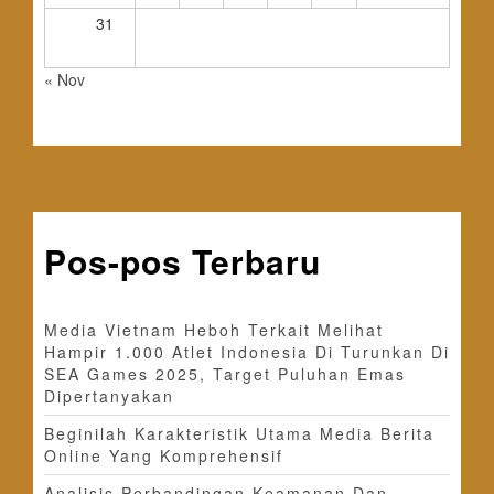
31
« Nov
Pos-pos Terbaru
Media Vietnam Heboh Terkait Melihat
Hampir 1.000 Atlet Indonesia Di Turunkan Di
SEA Games 2025, Target Puluhan Emas
Dipertanyakan
Beginilah Karakteristik Utama Media Berita
Online Yang Komprehensif
Analisis Perbandingan Keamanan Dan