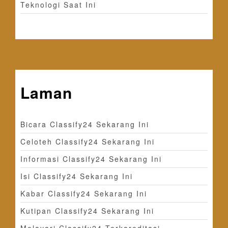
Teknologi Saat Ini
Laman
Bicara Classify24 Sekarang Ini
Celoteh Classify24 Sekarang Ini
Informasi Classify24 Sekarang Ini
Isi Classify24 Sekarang Ini
Kabar Classify24 Sekarang Ini
Kutipan Classify24 Sekarang Ini
Melayari Classify24 Terkareditasi