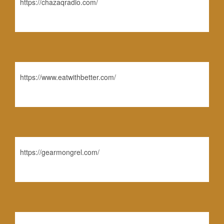
https://chazaqradio.com/
https://www.eatwithbetter.com/
https://gearmongrel.com/