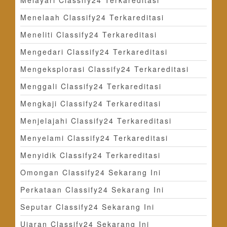
Menelaah Classify24 Terkareditasi
Meneliti Classify24 Terkareditasi
Mengedari Classify24 Terkareditasi
Mengeksplorasi Classify24 Terkareditasi
Menggali Classify24 Terkareditasi
Mengkaji Classify24 Terkareditasi
Menjelajahi Classify24 Terkareditasi
Menyelami Classify24 Terkareditasi
Menyidik Classify24 Terkareditasi
Omongan Classify24 Sekarang Ini
Perkataan Classify24 Sekarang Ini
Seputar Classify24 Sekarang Ini
Ujaran Classify24 Sekarang Ini