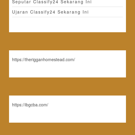
Seputar Classify24 Sekarang Ini
Ujaran Classify24 Sekarang Ini
https://therigganhomestead.com/
https://ibgcba.com/