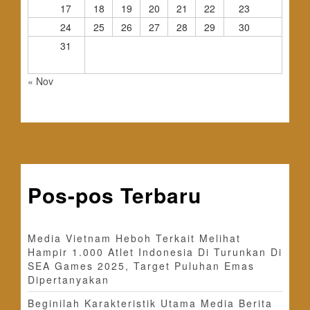
17
18
19
20
21
22
23
24
25
26
27
28
29
30
31
« Nov
Pos-pos Terbaru
Media Vietnam Heboh Terkait Melihat
Hampir 1.000 Atlet Indonesia Di Turunkan Di
SEA Games 2025, Target Puluhan Emas
Dipertanyakan
Beginilah Karakteristik Utama Media Berita