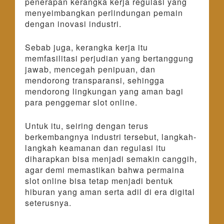
penerapan kerangka kerja regulasi yang
menyeimbangkan perlindungan pemain
dengan inovasi industri.
Sebab juga, kerangka kerja itu
memfasilitasi perjudian yang bertanggung
jawab, mencegah penipuan, dan
mendorong transparansi, sehingga
mendorong lingkungan yang aman bagi
para penggemar slot online.
Untuk itu, seiring dengan terus
berkembangnya industri tersebut, langkah-
langkah keamanan dan regulasi itu
diharapkan bisa menjadi semakin canggih,
agar demi memastikan bahwa permaina
slot online bisa tetap menjadi bentuk
hiburan yang aman serta adil di era digital
seterusnya.