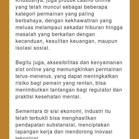
yang telah muncul sebagai beberapa
kategori permainan yang paling
berbahaya, dengan kekhawatiran yang
meluas melampaui sekadar hiburan hingga
masalah yang berkaitan dengan
kecanduan, kesulitan keuangan, maupun
isolasi sosial.
Begitu juga, aksesibilitas dan kenyamanan
slot online yang memungkinkan permainan
terus-menerus, yang dapat meningkatkan
risiko bagi pemain yang rentan, bisa
menimbulkan tantangan bagi regulator dan
praktisi kesehatan mental.
Sementara di sisi ekonomi, industri itu
telah terbukti bisa menghasilkan
pendapatan substansial, menciptakan
lapangan kerja dan mendorong inovasi
teknologi.