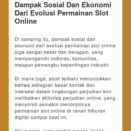
Dampak Sosial Dan Ekonomi
Dari Evolusi Permainan Slot
Online
Di samping itu, dampak sosial dan
ekonomi dari evolusi permainan slot online
juga sangat besar dan beragam, yang
mempengaruhi individu, komunitas,
maupun pemangku kepentingan industri.
Di mana juga, studi terbaru menunjukkan
bahwa sebagian besar kontak dan
interaksi dalam lingkungan perjudian kini
melibatkan aktivitas perjudian online, yang
menyoroti semakin menonjolnya
permainan slot online di ranah hiburan
digital sampai saat ini.
Khususnya, juga produk casino online