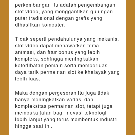
perkembangan itu adalah pengembangan
slot video, yang menggantikan gulungan
putar tradisional dengan grafis yang
dihasilkan komputer.
Tidak seperti pendahulunya yang mekanis,
slot video dapat menawarkan tema,
animasi, dan fitur bonus yang lebih
kompleks, sehingga meningkatkan
keterlibatan pemain serta memperluas
daya tarik permainan slot ke khalayak yang
lebih luas.
Maka dengan pergeseran itu juga tidak
hanya meningkatkan variasi dan
kompleksitas permainan slot, tetapi juga
membuka jalan bagi inovasi teknologi
lebih lanjut yang terus membentuk industri
hingga saat ini.