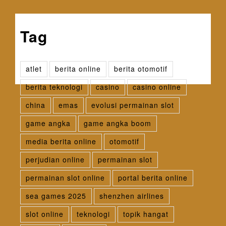
Tag
atlet
berita online
berita otomotif
berita teknologi
casino
casino online
china
emas
evolusi permainan slot
game angka
game angka boom
media berita online
otomotif
perjudian online
permainan slot
permainan slot online
portal berita online
sea games 2025
shenzhen airlines
slot online
teknologi
topik hangat