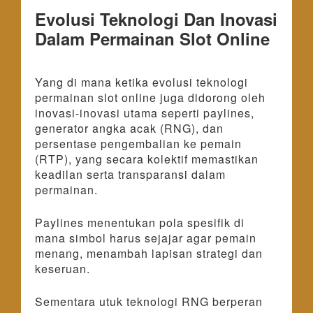
Evolusi Teknologi Dan Inovasi
Dalam Permainan Slot Online
Yang di mana ketika evolusi teknologi
permainan slot online juga didorong oleh
inovasi-inovasi utama seperti paylines,
generator angka acak (RNG), dan
persentase pengembalian ke pemain
(RTP), yang secara kolektif memastikan
keadilan serta transparansi dalam
permainan.
Paylines menentukan pola spesifik di
mana simbol harus sejajar agar pemain
menang, menambah lapisan strategi dan
keseruan.
Sementara utuk teknologi RNG berperan