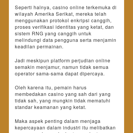
Seperti halnya, casino online terkemuka di
wilayah Amerika Serikat, mereka telah
menggunakan protokol enkripsi canggih,
proses verifikasi identitas yang ketat, dan
sistem RNG yang canggih untuk
melindungi data pengguna serta menjamin
keadilan permainan.
Jadi meskipun platform perjudian online
semakin menjamur, namun tidak semua
operator sama-sama dapat dipercaya.
Oleh karena itu, pemain harus
membedakan casino yang sah dari yang
tidak sah, yang mungkin tidak mematuhi
standar keamanan yang ketat.
Maka aspek penting dalam menjaga
kepercayaan dalam industri itu melibatkan