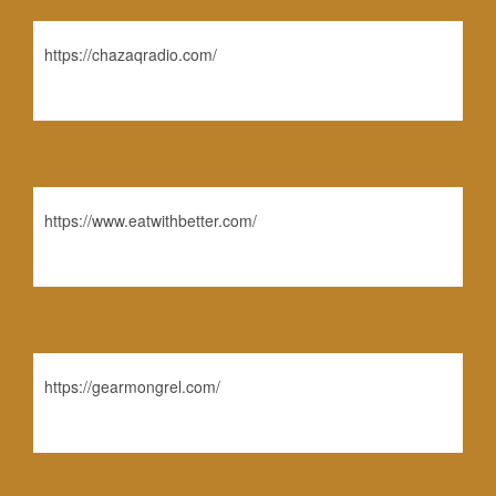
https://chazaqradio.com/
https://www.eatwithbetter.com/
https://gearmongrel.com/