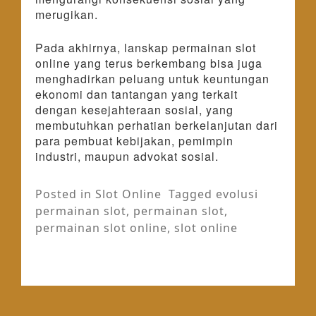
merugikan.
Pada akhirnya, lanskap permainan slot
online yang terus berkembang bisa juga
menghadirkan peluang untuk keuntungan
ekonomi dan tantangan yang terkait
dengan kesejahteraan sosial, yang
membutuhkan perhatian berkelanjutan dari
para pembuat kebijakan, pemimpin
industri, maupun advokat sosial.
Posted in
Slot Online
Tagged
evolusi
permainan slot
,
permainan slot
,
permainan slot online
,
slot online