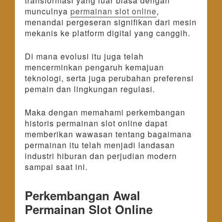
transformasi yang luar biasa dengan
munculnya
permainan slot online
,
menandai pergeseran signifikan dari mesin
mekanis ke platform digital yang canggih.
Di mana evolusi itu juga telah
mencerminkan pengaruh kemajuan
teknologi, serta juga perubahan preferensi
pemain dan lingkungan regulasi.
Maka dengan memahami perkembangan
historis permainan slot online dapat
memberikan wawasan tentang bagaimana
permainan itu telah menjadi landasan
industri hiburan dan perjudian modern
sampai saat ini.
Perkembangan Awal
Permainan Slot Online