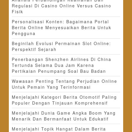
Regulasi Di Casino Online Versus Casino
Fisik
Personalisasi Konten: Bagaimana Portal
Berita Online Menyesuaikan Berita Untuk
Pengguna
Beginilah Evolusi Permainan Slot Online:
Perspektif Sejarah
Penerbangan Shenzhen Airlines Di China
Tertunda Selama Dua Jam Karena
Pertikaian Penumpang Soal Bau Badan
Wawasan Penting Tentang Perjudian Online
Untuk Pemain Yang Terinformasi
Menjelajahi Kategori Berita Otomotif Paling
Populer Dengan Tinjauan Komprehensif
Menjelajahi Dunia Game Angka Boom Yang
Menarik Dan Bermanfaat Untuk Edukatif
Menjelajahi Topik Hangat Dalam Berita