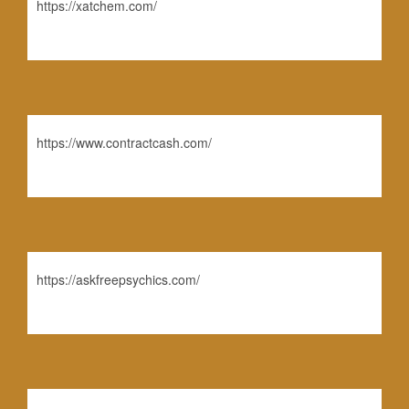
https://xatchem.com/
https://www.contractcash.com/
https://askfreepsychics.com/