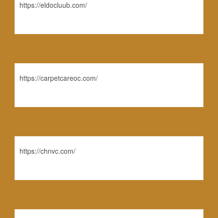
https://eldocluub.com/
https://carpetcareoc.com/
https://chnvc.com/