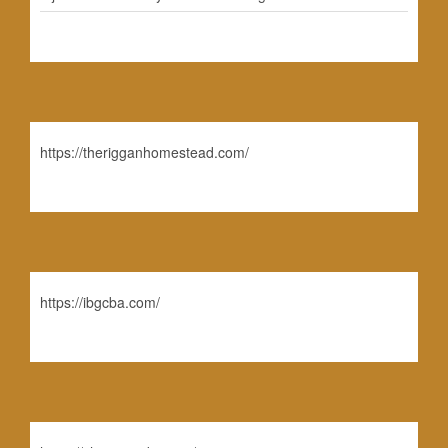
https://therigganhomestead.com/
https://ibgcba.com/