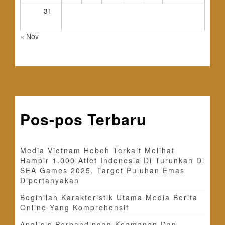
31
« Nov
Pos-pos Terbaru
Media Vietnam Heboh Terkait Melihat
Hampir 1.000 Atlet Indonesia Di Turunkan Di
SEA Games 2025, Target Puluhan Emas
Dipertanyakan
Beginilah Karakteristik Utama Media Berita
Online Yang Komprehensif
Analisis Perbandingan Keamanan Dan