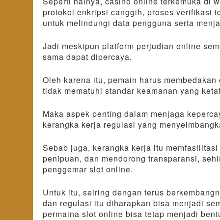
Seperti halnya, casino online terkemuka di
protokol enkripsi canggih, proses verifikasi
untuk melindungi data pengguna serta menj
Jadi meskipun platform perjudian online se
sama dapat dipercaya.
Oleh karena itu, pemain harus membedakan c
tidak mematuhi standar keamanan yang ketat
Maka aspek penting dalam menjaga kepercay
kerangka kerja regulasi yang menyeimbangka
Sebab juga, kerangka kerja itu memfasilita
penipuan, dan mendorong transparansi, seh
penggemar slot online.
Untuk itu, seiring dengan terus berkembangn
dan regulasi itu diharapkan bisa menjadi s
permaina slot online bisa tetap menjadi bentu