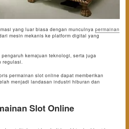
rmasi yang luar biasa dengan munculnya
permainan
dari mesin mekanis ke platform digital yang
 pengaruh kemajuan teknologi, serta juga
 regulasi.
is permainan slot online dapat memberikan
lah menjadi landasan industri hiburan dan
ainan Slot Online