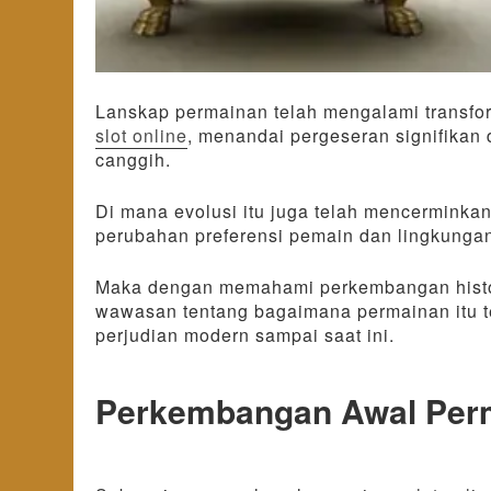
Lanskap permainan telah mengalami transfo
slot online
, menandai pergeseran signifikan 
canggih.
Di mana evolusi itu juga telah mencerminkan
perubahan preferensi pemain dan lingkungan
Maka dengan memahami perkembangan histor
wawasan tentang bagaimana permainan itu te
perjudian modern sampai saat ini.
Perkembangan Awal Perm