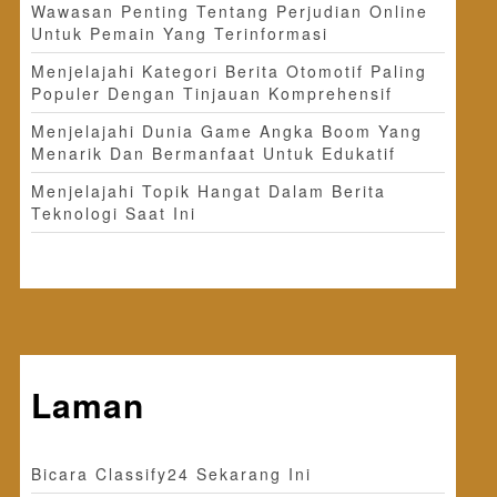
Wawasan Penting Tentang Perjudian Online
Untuk Pemain Yang Terinformasi
Menjelajahi Kategori Berita Otomotif Paling
Populer Dengan Tinjauan Komprehensif
Menjelajahi Dunia Game Angka Boom Yang
Menarik Dan Bermanfaat Untuk Edukatif
Menjelajahi Topik Hangat Dalam Berita
Teknologi Saat Ini
Laman
Bicara Classify24 Sekarang Ini