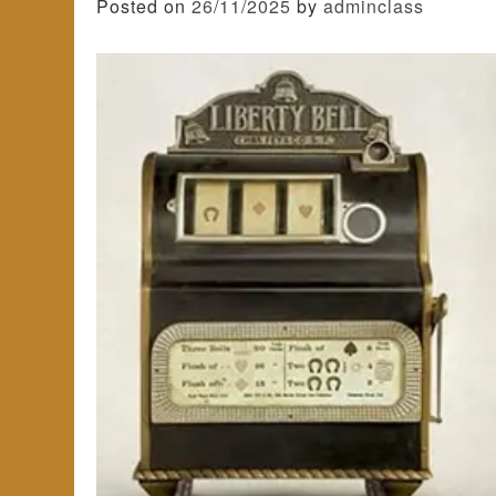
Posted on
26/11/2025
by
adminclass