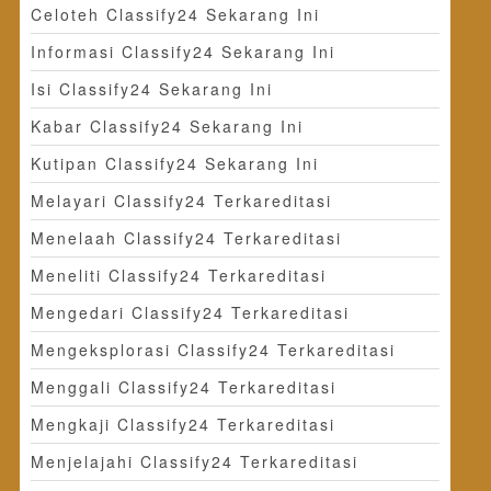
Celoteh Classify24 Sekarang Ini
Informasi Classify24 Sekarang Ini
Isi Classify24 Sekarang Ini
Kabar Classify24 Sekarang Ini
Kutipan Classify24 Sekarang Ini
Melayari Classify24 Terkareditasi
Menelaah Classify24 Terkareditasi
Meneliti Classify24 Terkareditasi
Mengedari Classify24 Terkareditasi
Mengeksplorasi Classify24 Terkareditasi
Menggali Classify24 Terkareditasi
Mengkaji Classify24 Terkareditasi
Menjelajahi Classify24 Terkareditasi