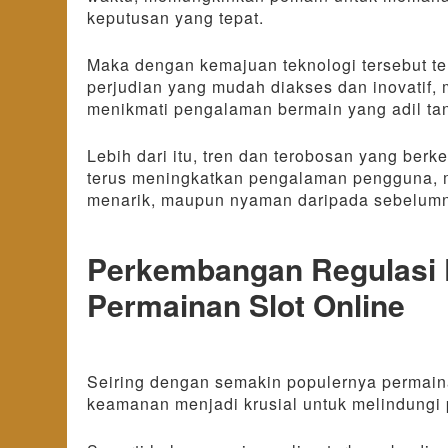
keputusan yang tepat.
Maka dengan kemajuan teknologi tersebut te
perjudian yang mudah diakses dan inovatif,
menikmati pengalaman bermain yang adil tan
Lebih dari itu, tren dan terobosan yang berke
terus meningkatkan pengalaman pengguna, men
menarik, maupun nyaman daripada sebelum
Perkembangan Regulasi
Permainan Slot Online
Seiring dengan semakin populernya permaina
keamanan menjadi krusial untuk melindungi 