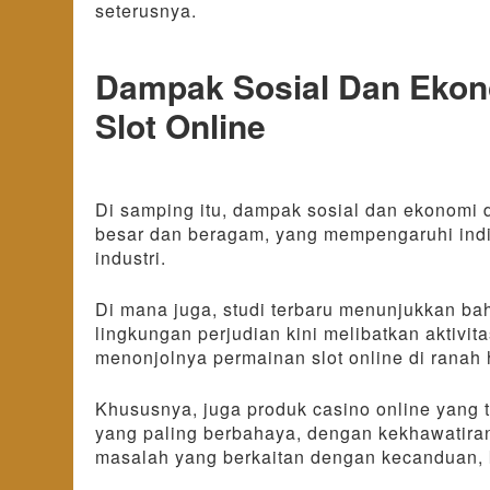
seterusnya.
Dampak Sosial Dan Ekon
Slot Online
Di samping itu, dampak sosial dan ekonomi d
besar dan beragam, yang mempengaruhi ind
industri.
Di mana juga, studi terbaru menunjukkan ba
lingkungan perjudian kini melibatkan aktivit
menonjolnya permainan slot online di ranah h
Khususnya, juga produk casino online yang 
yang paling berbahaya, dengan kekhawatira
masalah yang berkaitan dengan kecanduan, k