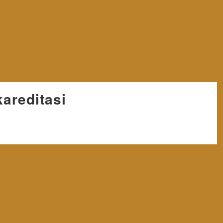
areditasi