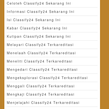
Celoteh Classify24 Sekarang Ini
Informasi Classify24 Sekarang Ini
Isi Classify24 Sekarang Ini
Kabar Classify24 Sekarang Ini
Kutipan Classify24 Sekarang Ini
Melayari Classify24 Terkareditasi
Menelaah Classify24 Terkareditasi
Meneliti Classify24 Terkareditasi
Mengedari Classify24 Terkareditasi
Mengeksplorasi Classify24 Terkareditasi
Menggali Classify24 Terkareditasi
Mengkaji Classify24 Terkareditasi
Menjelajahi Classify24 Terkareditasi