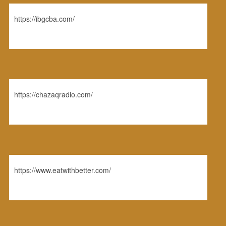
https://ibgcba.com/
https://chazaqradio.com/
https://www.eatwithbetter.com/