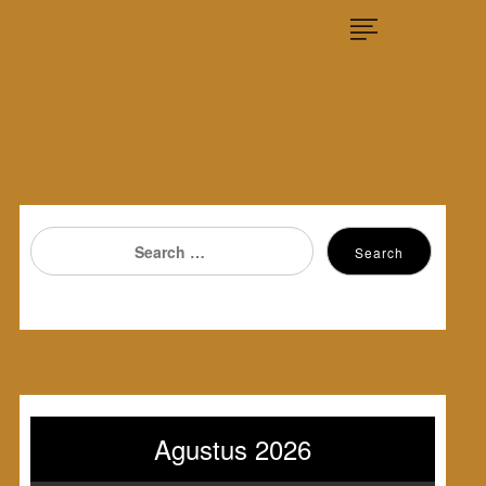
×
Search
Search
for:
Agustus 2026