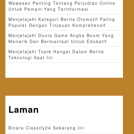
Wawasan Penting Tentang Perjudian Online
Untuk Pemain Yang Terinformasi
Menjelajahi Kategori Berita Otomotif Paling
Populer Dengan Tinjauan Komprehensif
Menjelajahi Dunia Game Angka Boom Yang
Menarik Dan Bermanfaat Untuk Edukatif
Menjelajahi Topik Hangat Dalam Berita
Teknologi Saat Ini
Laman
Bicara Classify24 Sekarang Ini