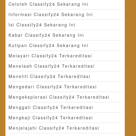
Celoteh Classify24 Sekarang Ini
Informasi Classify24 Sekarang Ini
Isi Classify24 Sekarang Ini
Kabar Classify24 Sekarang Ini
Kutipan Classify24 Sekarang Ini
Melayari Classify24 Terkareditasi
Menelaah Classify24 Terkareditasi
Meneliti Classify24 Terkareditasi
Mengedari Classify24 Terkareditasi
Mengeksplorasi Classify24 Terkareditasi
Menggali Classify24 Terkareditasi
Mengkaji Classify24 Terkareditasi
Menjelajahi Classify24 Terkareditasi