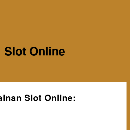
:
Slot Online
inan Slot Online: