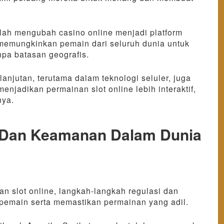
lah mengubah casino online menjadi platform
 memungkinkan pemain dari seluruh dunia untuk
pa batasan geografis.
lanjutan, terutama dalam teknologi seluler, juga
jadikan permainan slot online lebih interaktif,
nya.
 Dan Keamanan Dalam Dunia
n slot online, langkah-langkah regulasi dan
pemain serta memastikan permainan yang adil.