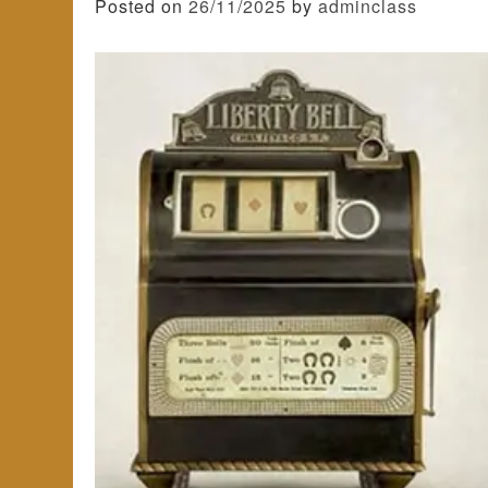
Posted on
26/11/2025
by
adminclass