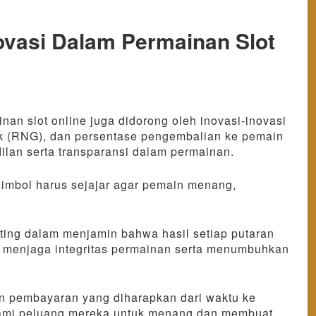
ovasi Dalam Permainan Slot
nan slot online juga didorong oleh inovasi-inovasi
ak (RNG), dan persentase pengembalian ke pemain
ilan serta transparansi dalam permainan.
simbol harus sejajar agar pemain menang,
ting dalam menjamin bahwa hasil setiap putaran
 menjaga integritas permainan serta menumbuhkan
an pembayaran yang diharapkan dari waktu ke
mi peluang mereka untuk menang dan membuat