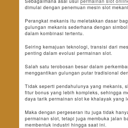
Sebagaimana asal usul
permainan slot onlin
dimulai dengan penemuan mesin slot mekanis 
Perangkat mekanis itu meletakkan dasar ba
gulungan mekanis sederhana dengan simbol
dalam kombinasi tertentu.
Seiring kemajuan teknologi, transisi dari mes
penting dalam evolusi permainan slot.
Salah satu terobosan besar dalam perkemba
menggantikan gulungan putar tradisional den
Tidak seperti pendahulunya yang mekanis, s
fitur bonus yang lebih kompleks, sehingga 
daya tarik permainan slot ke khalayak yang l
Maka dengan pergeseran itu juga tidak hany
permainan slot, tetapi juga membuka jalan ba
membentuk industri hingga saat ini.