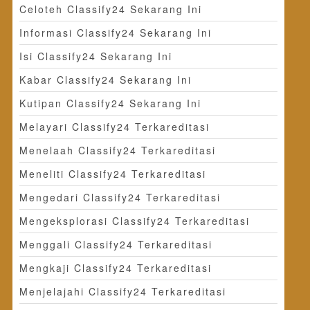
Celoteh Classify24 Sekarang Ini
Informasi Classify24 Sekarang Ini
Isi Classify24 Sekarang Ini
Kabar Classify24 Sekarang Ini
Kutipan Classify24 Sekarang Ini
Melayari Classify24 Terkareditasi
Menelaah Classify24 Terkareditasi
Meneliti Classify24 Terkareditasi
Mengedari Classify24 Terkareditasi
Mengeksplorasi Classify24 Terkareditasi
Menggali Classify24 Terkareditasi
Mengkaji Classify24 Terkareditasi
Menjelajahi Classify24 Terkareditasi