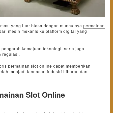
rmasi yang luar biasa dengan munculnya
permainan
dari mesin mekanis ke platform digital yang
 pengaruh kemajuan teknologi, serta juga
 regulasi.
is permainan slot online dapat memberikan
lah menjadi landasan industri hiburan dan
ainan Slot Online