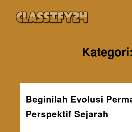
Skip
to
content
Platform Berita Beragam Kategori
Classify24
Kategori
Beginilah Evolusi Perma
Perspektif Sejarah